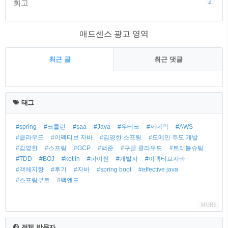
2
회고
애드센스 광고 영역
최근 글
최근 댓글
태그
#spring
#코틀린
#saa
#Java
#우테코
#제네릭
#AWS
#클라우드
#이펙티브 자바
#김영한 스프링
#도메인 주도 개발
#김영한
#스프링
#GCP
#백준
#구글 클라우드
#트러블슈팅
#TDD
#BOJ
#kotlin
#파이썬
#개발자
#이펙티브자바
#객체지향
#후기
#자바
#spring boot
#effective java
#스프링부트
#백엔드
MORE
전체 방문자