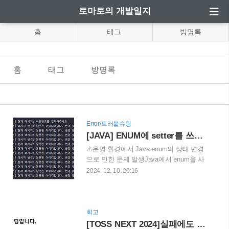
토마토의 개발일지
홈
태그
방명록
홈
태그
방명록
Error/트러블슈팅
[JAVA] ENUM에 setter를 쓰면 생기는 일 (feat. 싱글턴)
⚠️운영 환경에서 Java enum의 상태 변경
으로 인한 문제 발생Java에서 enum을 사
용하여 미리 메시지를 설정해두고, 해당
2024. 12. 10. 20:16
메시지가 동적으로 변경되는 로직이 있었
다. 그러나 운영 환경에서 간헐적으로 이
상한 메시지가 내려가는 문제가 발생하였
다. 👌문제찾기Issue에 사용자가 이상한
회고
오류 메시지를 받는 문제가 있었다.간헐적
[TOSS NEXT 2024]실패에도 굴하지 않고 토스 최종 면접까지 두달간의 여정