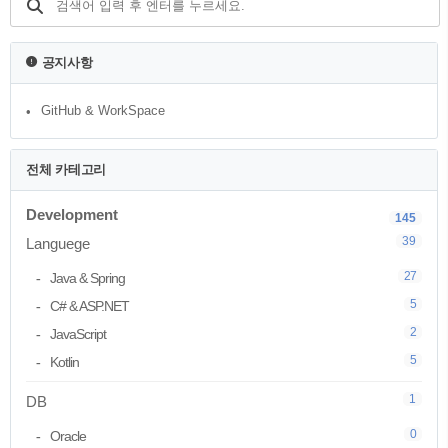
document describes the style guide, tag
and image conventions we use in
documentation comments for Java
공지사항
programs written at Java Sof..
GitHub & WorkSpace
전체 카테고리
Development
145
39
Languege
27
Java & Spring
5
C# & ASP.NET
2
JavaScript
5
Kotlin
1
DB
0
Oracle