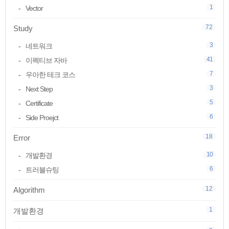
1
Vector
72
Study
3
네트워크
41
이펙티브 자바
7
우아한 테크 코스
3
Next Step
5
Certificate
6
Side Proejct
18
Error
10
개발환경
6
트러블슈팅
12
Algorithm
1
개발환경