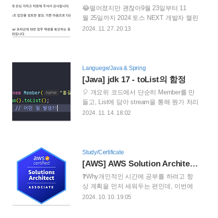
으로 비정상적인 Validation 오류 메시지가
😂떨어졌지만 괜찮아9월 23일부터 11
사용자에게 반환되었다. ex) 비밀번호를
월 25일까지 2024 토스 NEXT 개발자 챌린
입력해주세요 -> 잘못된 아이디 입니다처
지가 끝났다. 두달간 엄청나게 힘들고 지
2024. 11. 27. 20:13
음에는 해당 메시지가 어디서 오는지 찾고
치고 포기하고 싶은 순간들이 많았는데 아
있었지만, 외부 API에서도 코드에서도 해
쉽지만 최종 면접에서 불합격했다. 그렇지
당 메시지를 발견할 수 없었다. 하지만 DB
만 확실하게 레벨업을 하는 순간들이 있었
에 특정 오류 상황에 해당 메시지가 저장
기에 이 경험을 잊지 않기위해 글로 적어
Languege/Java & Spring
되는걸 발견했지만, 해당 API에서 메시지
두려 한다.자세한 내용은 NDA로 인해 말
[Java] jdk 17 - toList의 함정
가 변경되는걸 확인할 수 없었다.그렇다면
하지 못하지만, 과정을 정리했
원인은..
🎈 개요위 코드에서 단순히 Member를 만
다.https://toss.im/career/next-developer-
들고, List에 담아 stream을 통해 뭔가 처리
2024 [Step 1. 온라인 코딩테스
한 뒤에 toList로 다시 변환한다.변환된
2024. 11. 14. 18:02
트]10/5(토) 오후 2시에 코딩 테스트가 진
List에 add를 하면 어떤 일이 발생할까?보
행되었다. 문제 내용에 대해서 말할수
기에는 큰 문제가 없어 보인다. 하지만 jdk
는 없지만, 무작정 높은 난이도의 알고리
17에서 어떤식으로 변화했는지 유심히 살
즘 문제보다 개발에 대해 생각하고 고민
펴보지 않았다면 큰 문제로 이어진다.결
Study/Certificate
한 사람을 원한다는게 느껴졌다. 평소
론부터 보자면 아래와 같다.
[AWS] AWS Solution Architect Associate(SAA-C03) 시작
에 기업의 기술 블로그를 보는게 도움
(java.lang.UnsupportedOperationException
이 되었다. 1..
❓Why개인적인 시간에 공부를 하려고 항
- UOE 발생!!!) ❓ 왜 이런걸까?stream 인터
상 계획을 먼저 세워두는 편인데, 이번에
페이스의 toList() 메소드를 확인해보자.
SAA를 하게 된 계기는 판교 퇴근길 밋업 -
2024. 10. 10. 19:05
default로 선언된 toList()는 기본적으로
가을특집 with 개발바닥에서 시작됐다.질
Collections.unmodifiableList 을 호출하는
의응답 시간에서 한 질문자 분이 본인은