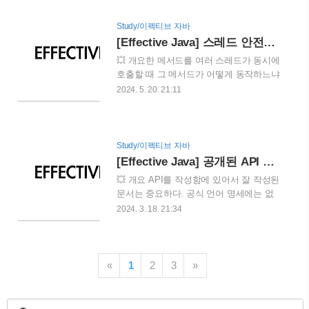
데 불변리스트를 호출하는 것 이다. 그럼
백엔드 개발자를 하고 싶은데 시스템
해당 메소드의 호출 부분을 더 보자여기..
(devops)를 다뤄서 고민이라는 주제였다.
Study/이펙티브 자바
이직을 해야할지 지금 하는것도 즐겁지만
[Effective Java] 스레드 안전성 수준을 문서화하라
백엔드 개발을 하고 싶은 분 이였고 향로
💥 개요한 메서드를 여러 스레드가 동시에
님과 호돌맨님 두분 다 동일하게 비슷한
호출할 때 그 메서드가 어떻게 동작하느냐
맥락으로 얘기하셨다. 이런저런 좋은 얘기
는 해당 클래스와 이를 사용하는 클라이언
2024. 5. 20. 21:11
도 더 해주셨지만 결국 시니어로 가고싶으
트 사이의 중요한 계약과 같다. 아무 언급
면 어차피 거쳐가야 하는 일이며 시스템을
도 없으면 가정을 해야하고, 그 가정이 틀
보지 못하고 단순하게 코드만보면서 고치
리면 동기화를 충분히 못하거나 지나치게
는 사람과 시스템도 같이 볼 줄 아는 사람
한 상태일 것이며, 두 가지 심각한 오류로
Study/이펙티브 자바
의 격차는 크다. 라는 얘기를 듣고 내가 면
이어질 수 있다. ⚠️ 자바독 기본 옵션 생성
[Effective Java] 공개된 API 요소에는 항상 문서화 주석을 작성하라
접에서도 몇번이나 미끄러졌다고 생각하
API 문서는 synchronized가 포함되지 않는
는 약점인 인프라와 클라우드에..
💥 개요 API를 작성함에 있어서 잘 작성된
다.메서드 선언에 synchronized 한정자를
문서는 중요하다. 공식 언어 명세에는 없
선언할지는 구현 이슈일 뿐 API에 속하지
지만 자바 프로그래머라면 알아야하는 업
2024. 3. 18. 21:34
않는다.멀티 스레드 환경에서도 API를 안
계 표준 API라 할 수 있다. 자바에서는 이
전하게 사용하게 하려면 클래스가 지원하
귀찮은 작업을 자바독이라는 유틸리티가
는 스레드 안전성 수준을 정확히 명시해야
도와준다.
한다. 일반적인 경우 스레드 안전성이 높
https://www.oracle.com/technical-
«
1
2
3
»
은 순서는 아래와 같다.불변(immutable) :
resources/articles/java/javadoc-tool.html
이 클래스의 인스턴스는 마..
How to Write Doc Comments for the
Javadoc Tool Javadoc Home Page This