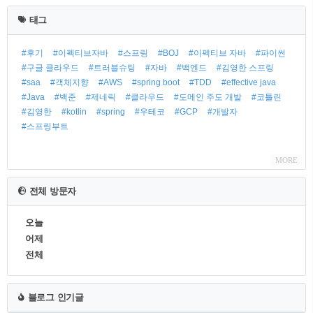
태그
#후기
#이펙티브자바
#스프링
#BOJ
#이펙티브 자바
#파이썬
#구글 클라우드
#트러블슈팅
#자바
#백엔드
#김영한 스프링
#saa
#객체지향
#AWS
#spring boot
#TDD
#effective java
#Java
#백준
#제네릭
#클라우드
#도메인 주도 개발
#코틀린
#김영한
#kotlin
#spring
#우테코
#GCP
#개발자
#스프링부트
MORE
전체 방문자
오늘
어제
전체
블로그 인기글