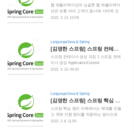
장 넓은 범위의 스코프 프로토타입 : 스프
웹 애플리케이션과 싱글톤 웹 애플리케이
링 컨테이너가 프로토타입 빈의 생성과 의
션은 보통 여러 고객이 동시에 서버에 요
존관계 주입까지만 관여하고 더는 관리하
청을 보냅니다. 스프링이 없는 순수한 DI
2022. 3. 14. 10:59
지 않는 짧은 범위의 스코프 request : 웹
컨테이너에 memberService를 클라이언트
요청이 들어오고 나갈때 까지 유지되는 스
A,B,C가 요청한다고 쳤을 때, DI 컨테이너
코프 session : 웹 세션이 생성되고 종료될
는 매번 다른 객체를 새롭게 생성하게 됩
때 까지 유지되는 스코프 application : 웹의
니다. 하지만 고객 트래픽이 초당 100개
Languege/Java & Spring
서블릿 컨텍스트와 같은 범위로 유지되는
1000개씩 생성된다면 메모리 낭비가 심해
[김영한 스프링] 스프링 컨테이너와 빈
스코프 싱글톤으로 생성된 빈은 스프링 DI
질 것 입니다. 이를 해결하기 위해서 gof디
..
스프링 컨테이너 생성 과정 1.스프링 컨테
자인 패턴에서 나오는 싱글톤(Singleton)
이너 생성 ApplicationContext
이라는 패턴이 나왔는데, 하나의 static 객
applicationContext = new
2022. 3. 10. 09:45
체를 메모리에 띄우고 이를 재사용하여 시
AnnotationConfigApplicationContext(AppConfig.cl
스템의 효율을 높이는 방법입니다. 싱글톤
ApplicationContext는 스프링 컨테이너라
패턴의 문제점 순수 자바의 싱글톤 패턴은
합니다. 이것은 인터페이스이기 때문에
아래와 같은 형식으로 사용이 가능합니다.
xml을 기반으로 만들 수도 있고 애노테이
Languege/Java & Spring
하지만 이 방법에는 여러가지 문제점이 있
션 기반의 자바 설정 클래스로 만들 수 있
[김영한 스프링] 스프링 핵심 원리 이해
습니다. 싱글톤 패턴을 구현하는 ..
습니다. AppConfig라는 java 파일을 기반
스프링 핵심 원리 이해에서는 예제를 만들
으로 애노테이션 기반의 자바 설정 클래스
고 객체 지향 원리를 적용하는 방식으로
로 컨테이너를 만들었습니다. 스프링 컨테
이루어졌습니다. 첫번째로 private final
2022. 3. 8. 11:05
이너를 부를 때 BeanFactory,
MemberRepository memberRepository =
ApplicationContext로 구분해서 이야기합
new MemoryMemberRepository(); 라는 순