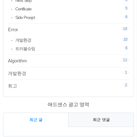
Next Step
5
Certificate
6
Side Proejct
18
Error
10
개발환경
6
트러블슈팅
12
Algorithm
1
개발환경
2
회고
애드센스 광고 영역
최근 글
최근 댓글