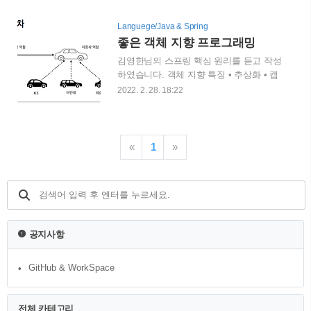
니다. 2.스프링 빈 등록 이후 new
수한 자바코드를 작성하였고 이에 대한 코
AnnotationConfigApplicationCon..
드는 인터페이스 뿐만 아니라 구현 객체도
Languege/Java & Spring
의존하여 OCP, DIP 위반의 문제가 발생합
좋은 객체 지향 프로그래밍
니다. 왜냐하면 변경에는 닫혀있어야 하는
김영한님의 스프링 핵심 원리를 듣고 작성
OCP와 구체화에 의존하면 안되는 DIP를
하였습니다. 객체 지향 특징 • 추상화 • 캡
위반하기 때문입니다. 이를 해결하기 위해
슐화 • 상속 • 다형성 객체 지향 프로그래
2022. 2. 28. 18:22
private final MemberRepository
밍이란? • 객체 지향 프로그래밍은 컴퓨터
memberRepository = new
프로그램을 명령어의 목록으로 보는 시각
MemberRepository(); 라는 인터페이스만을
에서 벗어나 여러개의 독립된 단위, 즉 "객
의존하는 코드를 작성하였고 OCP와 DIP
체"들의 모임으로 파악하고자 하는 것이
«
1
»
는 해결한 것 ..
다. 각각의 객체는 메시지를 주고받고, 데
이터를 처리할 수 있다. (협력) • 객체 지향
프로그래밍은 프로그램을 유연하고 변경
이 용이하게 한다. 유연하고, 변경이 용이?
• 레고 블럭 조립하듯이 • 키보드, 마우스
갈아 끼우듯이 • 컴퓨터 부품 갈아 끼우듯
공지사항
이 • 컴포넌트를 쉽고 유연하게 변경하면
서 개발할 수 있는 방법 다형성을 실세계
GitHub & WorkSpace
에 비유하자면 역할과 구분으로 나눌 수
있다. 위 그림에서 운전자(클라이언트)의
역할은 자..
전체 카테고리