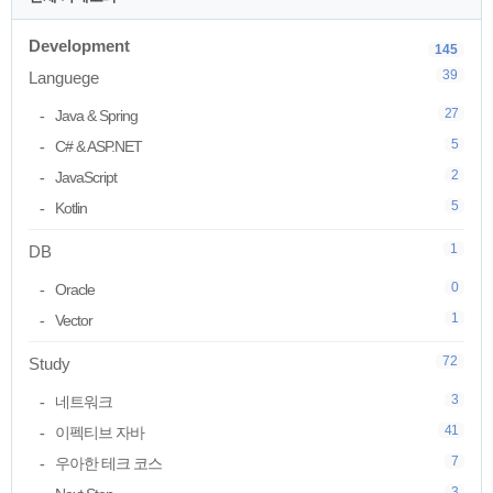
Development
145
39
Languege
27
Java & Spring
5
C# & ASP.NET
2
JavaScript
5
Kotlin
1
DB
0
Oracle
1
Vector
72
Study
3
네트워크
41
이펙티브 자바
7
우아한 테크 코스
3