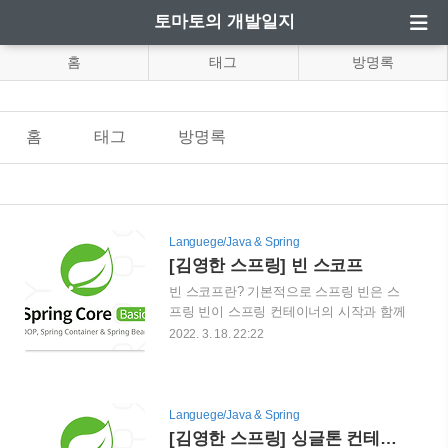
토마토의 개발일지
홈
태그
방명록
홈
태그
방명록
Languege/Java & Spring
[김영한 스프링] 빈 스코프
빈 스코프란? 기본적으로 스프링 빈은 스
프링 빈이 스프링 컨테이너의 시작과 함께
생성되어서 스프링 컨테이너가 종료될때
2022. 3. 18. 22:22
까지 유지되는데, 이것은 스프링 빈이 싱
글톤 스코프로 생성되기 때문입니다. 그렇
다면 다른 생명주기를 가진 스코프는 어떤
게 있을까요? 싱글톤: 기본스코프, 스프링
Languege/Java & Spring
컨테이너의 시작과 종료까지 유지되는 가
[김영한 스프링] 싱글톤 컨테이너