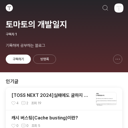
검색하기
티스토리
토마토의 개발일지
구독자
1
기록하며 공부하는 블로그
구독하기
방명록
신고하기 레이어
열기
인기글
[TOSS NEXT 2024]실패에도 굴하지 않
고 토스 최종 면접까지 두달간의 여정
4
2
조회
19
캐시 버스팅(Cache busting)이란?
0
0
조회
5