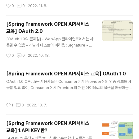
ach 통해서 add해도 괜찮지만 stream의 원래 사용 목적
생하였습니다. 🎈 Paper Entity @NoArgsConstruct
작성시간
0
0
2022. 11. 8.
을 생각하..
or(access = AccessLevel.PROTECTED) // new
클래스() 제한 @ToString(callSuper = true) @Equal
sAndHashCode @Getter @Entity @DynamicIns
[Spring Framework OPEN API서비스
ert // null로 들어가야 하는 경우 대응(기본값) @Dynami
교육] OAuth 2.0
cUpdate // 변경한 필드만 대응 @Table(name = "tbl
글 내용
_paper") public class Paper { @Id @Generated
[OAuth 1.0의 문제점] - WebApp 클라이언트에서는 사
Value(st..
용할 수 없음 - 개발과 테스트의 어려움 : Signature - 인
증서버와 리소스 서버의 분리가 힘듦 [OAuth 2.0] - 다양
작성시간
0
0
2022. 10. 18.
한 인증 방식 제공(4가지) - HTTPS 사용의 의무화 - Sig
nature를 사용하지 않음(Secret 평문으로 전송 -> HTT
PS 사용 필수) - 인증&인가 단계의 간소화(앱 승인 -> 액
[Spring Framework OPEN API서비스 교육] OAuth 1.0
세스 토큰 발행) [OAuth 2.0과 1.0의 차이] - HTTPS 사
글 내용
OAuth 1.0 OAuth는 사용자들은 Consumer에게 Provider상의 인증 정보를 제
용 의무 - Access Token Secret이 없음 [OAuth 2.0
공할 필요 없이, Consumer에서 Provider의 개인 데이터로의 접근을 허용하는 방
작동 방식] 1.사용자(브라우저)가 클라이언트 웹서버에 접
법을 제공하는 인증 위임 프로토콜 Consumer에게 실제 ID와 비밀번호가 전달되
근한다. 2.클라이언트 웹서버는 사용자에게 앱 승인을 요
지 않고 Provider에 제공하면 Provider에서 Consumer에게 인증 토큰을 제공
청한다.(리다이렉트) 3.사용자는 인증서버에 클라이언트
작성시간
1
0
2022. 10. 7.
하는 방식 3-legged OAuth [프로세스 요약] 컨슈머는 CK,CS를 이용해 RT,RT
승인을..
S를 응답받는다. 컨슈머는 사용자를 Provider가 제공한 Redirect Authorizatio
n page로 이동시킨다. 사용자는 provider에 컨슈머를 인가한다. 사용자가 클라이
[Spring Framework OPEN API서비스
언트를 승인했음을 증빙하는 정보 Verifier(Code)를 가지고 클라이언..
교육] 1.API KEY란?
글 내용
[API KEY] 특징 - 인증(X) : 식별만 수행한다. - 목적 : 통