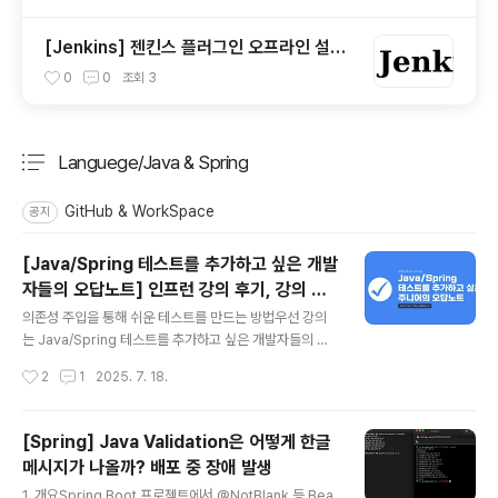
[Jenkins] 젠킨스 플러그인 오프라인 설치
(윈도우 plugins 폴더 위치)
0
0
조회
3
Languege/Java & Spring
분류 전체보기
주요 글 목록
GitHub & WorkSpace
공지
[Java/Spring 테스트를 추가하고 싶은 개발
자들의 오답노트 ] 인프런 강의 후기, 강의 강
글 내용
추!!
의존성 주입을 통해 쉬운 테스트를 만드는 방법우선 강의
는 Java/Spring 테스트를 추가하고 싶은 개발자들의 오
답노트 이며, 해당 강의를 통해 학습한 내용을 정리해보았
작성시간
2
1
2025. 7. 18.
다.강의 후기는 그동안 추상적인 개념으로만 알고 있던 내
용을 정말 잘 정리할 수 있는 기회이자 진작에 들었으면 많
은 시행착오를 겪지 않아도 될만한 내용들이 강의에 담겼
[Spring] Java Validation은 어떻게 한글
다고 본다. 그리고 개인적으로 이 강의가 가장 훌륭한점은
메시지가 나올까? 배포 중 장애 발생
전달력이다. 해당 강사분은 카카오 개발자시니 개발 실력
글 내용
은 말할것도 없고, 딕션이나 설명하고자 하는 내용들이 부
1. 개요Spring Boot 프로젝트에서 @NotBlank 등 Bea