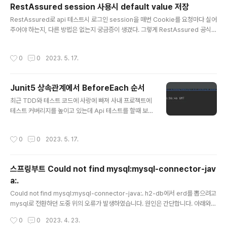
RestAssured session 사용시 default value 저장
am stream = list.stream(); 2. Stream 가공하기(중간
글 내용
연산) Stream을 가공하는 중간 연산에는 여러 가지가 있
RestAssured로 api 테스트시 로그인 session을 매번 Cookie를 요청마다 실어
습니다. 이들은 Stream을 변형하지만, 최종 연산이 호출
주어야 하는지, 다른 방법은 없는지 궁금증이 생겼다. 그렇게 RestAssured 공식
되기 전까지는 실행되지 않습니다. [ 필터링 - Filter ]..
문서와 구글링을 통해 알아낸 방법은 아래와 같다. .cookie("JSESSIONID", sess
ionId) 🎈 RestAssured 세션 기본값 설정하는 방법 방법은 아주 간단하다. Rest
작성시간
0
0
2023. 5. 17.
Assured.sessionId = 설정할 세션id 와 같이 지정하면 끝이다. var response
= 로그인요청(request); RestAssured.sessionId = response.cookies().g
et("JSESSIONID"); ✨ RestAssured JWT(Oauth2) 기본값 설정하는 방법 현
Junit5 상속관계에서 BeforeEach 순서
재 프로젝트는 폐쇄망에서..
글 내용
최근 TDD와 테스트 코드에 사랑에 빠져 사내 프로젝트에
테스트 커버리지를 높이고 있는데 Api 테스트를 할때 보통
로그인이 전제가 되어야 하는데, 도메인 별 테스트를 만들
때마다 계속 반복되는 로그인을 하는 로직을 넣는 바보같
작성시간
0
0
2023. 5. 17.
은 행동을 하고 싶지 않아서 ApiTest를 만들어두고 이곳
에 로그인 로직을 두고 Domain 별 테스트에서는 API만
테스트하려 하는데 이때 beforeEach의 순서를 정해야
스프링부트 Could not find mysql:mysql-connector-jav
하는 일이 발생했습니다. Junit5 상속관계에서 BeforeE
a:.
ach 순서는 어떻게 될까? 아래 코드에서 보면 ApiTest의
글 내용
setUp이 먼저 실행되는걸 확인할 수 있습니다. public cl
Could not find mysql:mysql-connector-java:. h2-db에서 erd를 뽑으려고
ass DomainTest extends ApiTest { @BeforeEac
mysql로 전환하던 도중 위의 오류가 발생하였습니다. 원인은 간단합니다. 아래와
h void setUp1() { Sys..
같이 gradle에 설정하였을텐데 최신 버전에는 변경되어 runtimeOnly 'mysql:m
작성시간
0
0
2023. 4. 23.
ysql-connector-java' 아래와 같이 작성하면 정상 동작합니다. runtimeOnly 'c