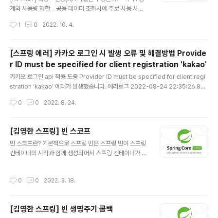
계와 사용량 제한 - 공용 데이터 조회시에 주로 사용 사이
트 단위로 접근 허용 - 사용자별 로그인을 하지 않아도 접
작성시간
1
0
2022. 10. 4.
근 가능한 페이지에 적용 가능 - 1일 사용량 제한하는 경우
가 많음 서명 키 없이 API KEY와 사이트 URL을 이용해 접
근 제한이 가능하다. 1.클라이언트 개발자는 Provider에
[스프링 에러] 카카오 로그인 시 발생 오류 및 해결방법 Provide
hostName 및 기타 정보를 이용해 API KEY를 요청한다.
r ID must be specified for client registration 'kakao'
2.Provider는 API KEY를 생성하고 hostName 및 기타
글 내용
정보를 DB에 저장하고 , API KEY를 발급한다. 3.클라이
카카오 로그인 api 적용 도중 Provider ID must be specified for client regi
언트 개발자는 해당 API KEY를 통해 데이터를 요청한다.
stration 'kakao' 에러가 발생했습니다. 에러로그 2022-08-24 22:35:26.863
4.Provider는 API KEY & Origin을 Validate하고 성
ERROR 21516 --- [ restartedMain] o.s.boot.SpringApplication : Applic
작성시간
0
0
2022. 8. 24.
공..
ation run failed org.springframework.beans.factory.UnsatisfiedDepe
ndencyException: Error creating bean with name 'webSecurityConfi
g': Unsatisfied dependency expressed through method 'setContent
[김영한 스프링] 빈 스코프
NegotationStrate..
글 내용
빈 스코프란? 기본적으로 스프링 빈은 스프링 빈이 스프링
컨테이너의 시작과 함께 생성되어서 스프링 컨테이너가 종
료될때 까지 유지되는데, 이것은 스프링 빈이 싱글톤 스코
프로 생성되기 때문입니다. 그렇다면 다른 생명주기를 가
작성시간
0
0
2022. 3. 18.
진 스코프는 어떤게 있을까요? 싱글톤: 기본스코프, 스프링
컨테이너의 시작과 종료까지 유지되는 가장 넓은 범위의
스코프 프로토타입 : 스프링 컨테이너가 프로토타입 빈의
[김영한 스프링] 빈 생명주기 콜백
생성과 의존관계 주입까지만 관여하고 더는 관리하지 않는
글 내용