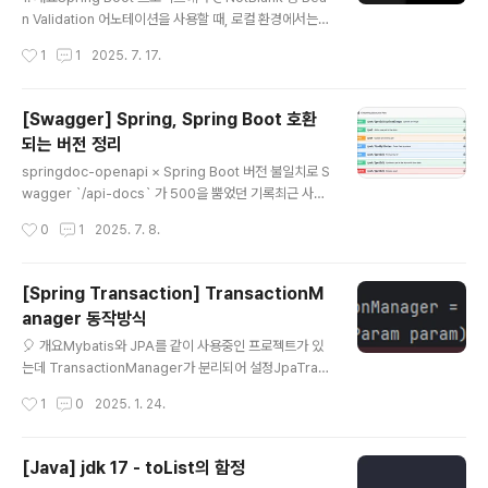
담없이 머리에 잘 들어온다. 개인적으로는 내용도 좋지만
n Validation 어노테이션을 사용할 때, 로컬 환경에서는
전달력이 가장 좋아서 6시간 20분의 강의를 겨우 2~3일
한글 에러 메시지가 잘 나오지만, 배포(예: Jenkins → A
작성시간
1
1
2025. 7. 17.
만에 전부 들었던 것 같다. 테스트의 중요성해당 강의에서
WS EC2) 환경에서는 갑자기 영어 메시지(must not be
는 기존 레이어드 아키텍처에서 출발하여 클..
blank)가 출력되어 당황하신 경험이 있으실 겁니다. 이 글
에서는왜 로컬과 배포 환경에서 메시지가 다르게 나오는지
[Swagger] Spring, Spring Boot 호환
어떻게 한글 메시지를 항상 보장할 수 있는지를 차근차근
되는 버전 정리
살펴보겠습니다. 2. 문제 상황 재현개발자 PC(macOS,
글 내용
OS 로케일 = ko_KR)AWS EC2 인스턴스(기본 OS 로케
springdoc-openapi × Spring Boot 버전 불일치로 S
일 = en_US)코드에는 어노테이션에 메시지를 따로 지정
wagger `/api-docs` 가 500을 뿜었던 기록최근 사내
하지 않음배포 파이프라인에서 테스트 코드에 오류 발생배
AI 서빙 모놀리식을 Spring Boot 3.x 로 올리면서Swag
작성시간
0
1
2025. 7. 8.
포가 안되는 오류 발생로컬과 배포 환경에서..
ger-UI(/swagger-ui), OpenAPI JSON(/api-docs)
가 500 Internal Server Error 를 내뿜는 대참사가 있었
다.검색하면 흔히 나오는 “순환 참조”‧“Security 설정” 문
[Spring Transaction] TransactionM
제와는 달리, 이번엔 버전 호환성이 주범이었다. 1. 증상요
anager 동작방식
청결과`GET /swagger-ui`UI는 뜨지만 “Failed to lo
글 내용
ad API definition” 경고`GET /api-docs` (또는 `/v
🎈 개요Mybatis와 JPA를 같이 사용중인 프로젝트가 있
3/api-docs`)**500 Internal Server Error*..
는데 TransactionManager가 분리되어 설정JpaTran
sactionManager의 beanName이 'transactionMa
작성시간
1
0
2025. 1. 24.
nager'로 설정되어 있어 mainDB에서 사용하는 Transa
ctionManager와 BeanName이 중복되어 'jpaTransa
ctionManager'로 변경 이후 JpaRepository.save()
[Java] jdk 17 - toList의 함정
메소드에서 transactionManager를 찾지 못하는 오류
글 내용