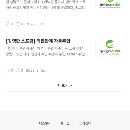
짧은 범위의 스코프 request : 웹 요청이 들어오고 나갈때
빈 생명주기 콜백 시작 DB 커넥션 풀이나, 네트워크 소켓
까지 유지되는 스코프 session : 웹 세션이 생성되고 종료
처럼 애플리케이션이 시작하는 시점에 연결하고, 종료되는
될 때 까지 유지되는 스코프 application : 웹의 서블릿 컨
시점에 연결을 종료하는 작업을 하려면 객체의 초기화와
텍스트와 같은 범위로 유지되는 스코프 싱글톤으로 생성된
종료 작업이 필요합니다. 이번 강의에서는 스프링에서의
작성시간
0
0
2022. 3. 17.
빈은 스프링 DI ..
빈 생명주기 콜백을 공부했습니다. 스프링 빈의 이벤트 라
이프사이클 스프링 컨테이너 생성 스프링 빈 생성 의존관
계 주입 초기화 콜백 사용 소멸전 콜백 스프링 종료 초기화
[김영한 스프링] 의존관계 자동주입
콜백: 빈이생성되고, 빈의 의존관계 주입이 완료된 후 호출
글 내용
소멸전 콜백: 빈이 소멸되기 직전에 호출 객체의 생성과 초
다양한 의존관계 주입 방법 의존관계 주입은 크게 4가지
기화를 분리하자. 생성자는 필수 파라미터를 받고, 메모리
방법이 있습니다. 생성자 주입 수정자 주입(setter 주입)
를 할당해서 객체를 생성하는 책임을 가집니다. 반면 초기
필드 주입 일반 메서드 주입 생성자 주입이 가장 중요하고
화는 이렇게 생성된 값들을 이용해 외부 커넥션 연결 등 무
많이 쓰임으로 생성자 주입만 기재하겠습니다. 생성자 주
작성시간
0
0
2022. 3. 16.
거운 동작을 수행합니다. 따라서, 생성자..
입은 말 그대로 생성자를 통해서 주입을 받는 방법입니다.
생성자 주입의 특징 생성자 호출 시점에 딱 1번 호출되는
것이 보장 불변, 필수 의존관계에 사용 생성자 주입의 특징
더보기
은 생성자가 딱 1개만 있다면 @AutoWired를 생략해도
자동으로 주입됩니다. (스프링 빈에만 해당) 옵션처리 주입
할 빈이 없어도 스프링이 동작해야 하는 경우가 있은데 @
Autowired만 사용하면 required 옵션의 기본값이 tru
e로 되어있어서 자동 주입 대상이 없으면 오류가 발생합니
다. 자동 주입 ..
의안내
티스토리
로그인
고객센터