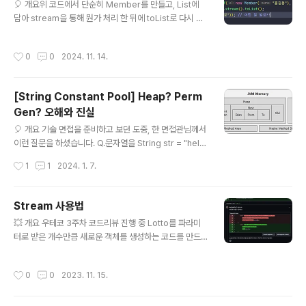
🎈 개요위 코드에서 단순히 Member를 만들고, List에
발생 🔎 문제 원인 No bean named 'transactionMan
담아 stream을 통해 뭔가 처리 한 뒤에 toList로 다시 변
ager' available: No matching TransactionManag
환한다.변환된 List에 add를 하면 어떤 일이 발생할까?보
er bean found for qualifier 'transactionManager..
기에는 큰 문제가 없어 보인다. 하지만 jdk 17에서 어떤식
작성시간
0
0
2024. 11. 14.
으로 변화했는지 유심히 살펴보지 않았다면 큰 문제로 이
어진다.결론부터 보자면 아래와 같다. (java.lang.Unsup
portedOperationException - UOE 발생!!!) ❓ 왜 이
[String Constant Pool] Heap? Perm
런걸까?stream 인터페이스의 toList() 메소드를 확인해
Gen? 오해와 진실
보자. default로 선언된 toList()는 기본적으로 Collecti
글 내용
ons.unmodifiableList 을 호출하는데 불변리스트를 호
🎈 개요 기술 면접을 준비하고 보던 도중, 한 면접관님께서
출하는 것 이다. 그럼 해당 메소드의 호출 부분을 더 보자여
이런 질문을 하셨습니다. Q.문자열을 String str = "hell
기..
o"; 라고 선언하면 어떻게 되나요? A.JVM 메모리 내의 H
작성시간
1
1
2024. 1. 7.
eap 영역에 있는 String Constant Pool에 저장이 됩니
다. Q.String Constant Pool이 Heap영역에 저장되는
게 맞아요?? 저는 당연히 Heap 영역 내부에 저장되는거
Stream 사용법
아니야? 라고 생각했습니다.(블로그를 통해서 학습 하신분
글 내용
💥 개요 우테코 3주차 코드리뷰 진행 중 Lotto를 파라미
은 반은 맞다. 라고 생각하실 수 있을거 같아요, 보통 Hea
터로 받은 개수만큼 새로운 객체를 생성하는 코드를 만드
p안에 PermGen안에 String Constant Pool이 있다고
는데, 더 좋은 코드를 추천해주셔서 Stream의 활용과 심
설명함) 정확히, JAVA 7까지는 Permgen에 저장되고 J
화에 대해 알아야겠다. 라고 생각했다. 1. Stream 생성하
AVA 8 이후부터는 NativeMemory 내부의 Metaspac
작성시간
0
0
2023. 11. 15.
기 Java에서 Stream을 생성하는 방법은 다양합니다. 컬
e에 ..
렉션, 배열, 특정 범위의 숫자 등에서 Stream을 생성할 수
있습니다. List list = Arrays.asList("a", "b", "c"); Stre