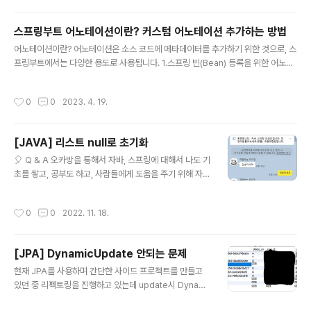
om.mysql:mysql-connector-j'
스프링부트 어노테이션이란? 커스텀 어노테이션 추가하는 방법
글 내용
어노테이션이란? 어노테이션은 소스 코드에 메타데이터를 추가하기 위한 것으로, 스
프링부트에서는 다양한 용도로 사용됩니다. 1.스프링 빈(Bean) 등록을 위한 어노테
이션 - @Component, @Controller, @Service, @Repository 등 - 해당 어
노테이션이 붙은 클래스는 스프링 컨테이너에서 빈으로 관리됩니다. 2.의존성 주입
작성시간
0
0
2023. 4. 19.
(Dependency Injection)을 위한 어노테이션 - @Autowired, @Resource 등
- 해당 어노테이션이 붙은 필드나 생성자 등에 의존성 주입이 자동으로 이루어집니
다. 3.스프링 MVC에서 컨트롤러(Controller)를 위한 어노테이션 - @RestContr
[JAVA] 리스트 null로 초기화
oller, @RequestMapping, @GetMapping, @PostMapp..
글 내용
🎈 Q & A 오카방을 통해서 자바, 스프링에 대해서 나도 기
초를 쌓고, 공부도 하고, 사람들에게 도움을 주기 위해 자바
스프링을 알려주는 카톡방을 몇달전에 열어뒀는데 오늘은
한분이 나도 처음에 많이 헤맸던 예제를 물어보셔서 그것
작성시간
0
0
2022. 11. 18.
에 대해서 적으려고 한다. 항상 질문하실때마다 모르는걸
물어보면 좋겠다(?)라는 생각을 하게 되는데, 오늘 질문은
아 이거 블로그 포스팅 해두면 좋겠다 싶어서 먼저 말씀을
[JPA] DynamicUpdate 안되는 문제
드리고 포스팅을 한다. 🎈 문제 간단하게 이 분의 말은 로
글 내용
직 작성 중 에러가 나는 부분이 있는데 그게 뭔지 도저히 모
현재 JPA를 사용하며 간단한 사이드 프로젝트를 만들고
르겠다는 말... 그리고 stream을 사용하셨는데 이게 문법
있던 중 리펙토링을 진행하고 있는데 update시 Dynami
적으로 상관없는지.. 를 물어보셨고 나는 stream의 fore
cUpdate가 걸려있는 entity를 update 할 때 문제가 발