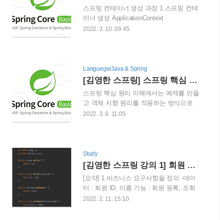
장 넓은 범위의 스코프 프로토타입 : 스프
스프링 컨테이너 생성 과정 1.스프링 컨테
링 컨테이너가 프로토타입 빈의 생성과 의
이너 생성 ApplicationContext
존관계 주입까지만 관여하고 더는 관리하
applicationContext = new
2022. 3. 10. 09:45
지 않는 짧은 범위의 스코프 request : 웹
AnnotationConfigApplicationContext(AppConfig.cl
요청이 들어오고 나갈때 까지 유지되는 스
ApplicationContext는 스프링 컨테이너라
코프 session : 웹 세션이 생성되고 종료될
합니다. 이것은 인터페이스이기 때문에
때 까지 유지되는 스코프 application : 웹의
xml을 기반으로 만들 수도 있고 애노테이
Languege/Java & Spring
서블릿 컨텍스트와 같은 범위로 유지되는
션 기반의 자바 설정 클래스로 만들 수 있
[김영한 스프링] 스프링 핵심 원리 이해
스코프 싱글톤으로 생성된 빈은 스프링 DI
습니다. AppConfig라는 java 파일을 기반
..
스프링 핵심 원리 이해에서는 예제를 만들
으로 애노테이션 기반의 자바 설정 클래스
고 객체 지향 원리를 적용하는 방식으로
로 컨테이너를 만들었습니다. 스프링 컨테
이루어졌습니다. 첫번째로 private final
2022. 3. 8. 11:05
이너를 부를 때 BeanFactory,
MemberRepository memberRepository =
ApplicationContext로 구분해서 이야기합
new MemoryMemberRepository(); 라는 순
니다. 2.스프링 빈 등록 이후 new
수한 자바코드를 작성하였고 이에 대한 코
AnnotationConfigApplicationCon..
드는 인터페이스 뿐만 아니라 구현 객체도
Study
의존하여 OCP, DIP 위반의 문제가 발생합
[김영한 스프링 강의 1] 회원 관리 예제
니다. 왜냐하면 변경에는 닫혀있어야 하는
[요약] 1.비즈니스 요구사항을 정의 -데이
OCP와 구체화에 의존하면 안되는 DIP를
터 : 회원 ID, 이름 기능 : 회원 등록, 조회
위반하기 때문입니다. 이를 해결하기 위해
2.회원 도메인과 리포지토리 만들기 - 도메
2022. 2. 11. 15:10
private final MemberRepository
인은 Member 클래스를 정의 - 리포지토리
memberRepository = new
는 Interface와 Class파일로 나뉘는데 전자