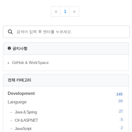
MemberRepository(); 라는 인터페이스만을
는 기능의 정의를 통해 상속받을 수 있도
의존하는 코드를 작성하였고 OCP와 DIP
록 하기 위함 후자는 실제 기능을 구현한
«
1
»
는 해결한 것 ..
다. ex) 아래와 같음 [인터페이스] Member
save(Member member); [클래스] public
Member save(Member member) {
member.setId(++sequence);
store.put(member.getId(), member); return
member; } 3.테스트 케이스 작성 테스트
공지사항
케이스 작성시 @Test 어노테이션을 사용
한다. 테스트 하려는 r..
GitHub & WorkSpace
전체 카테고리
Development
145
39
Languege
27
Java & Spring
5
C# & ASP.NET
2
JavaScript