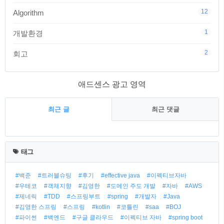
12
Algorithm
1
개발환경
2
회고
애드센스 광고 영역
최근 글
최근 댓글
태그
#백준
#트러블슈팅
#후기
#effective java
#이펙티브자바
#우테코
#객체지향
#김영한
#도메인 주도 개발
#자바
#AWS
#제네릭
#TDD
#스프링부트
#spring
#개발자
#Java
#김영한 스프링
#스프링
#kotlin
#코틀린
#saa
#BOJ
#파이썬
#백엔드
#구글 클라우드
#이펙티브 자바
#spring boot