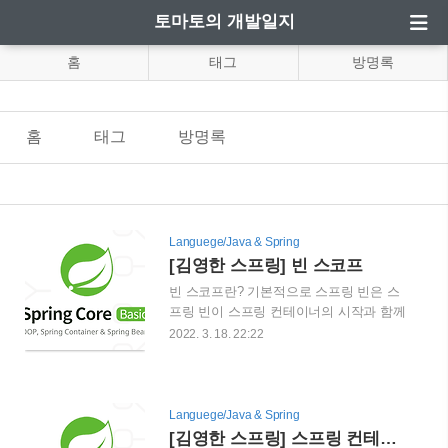
토마토의 개발일지
홈
태그
방명록
홈
태그
방명록
Languege/Java & Spring
[김영한 스프링] 빈 스코프
빈 스코프란? 기본적으로 스프링 빈은 스
프링 빈이 스프링 컨테이너의 시작과 함께
생성되어서 스프링 컨테이너가 종료될때
2022. 3. 18. 22:22
까지 유지되는데, 이것은 스프링 빈이 싱
글톤 스코프로 생성되기 때문입니다. 그렇
다면 다른 생명주기를 가진 스코프는 어떤
게 있을까요? 싱글톤: 기본스코프, 스프링
Languege/Java & Spring
컨테이너의 시작과 종료까지 유지되는 가
[김영한 스프링] 스프링 컨테이너와 빈