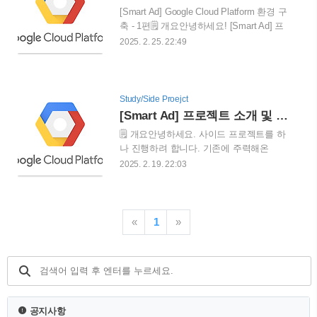
번하게 변경되는 환경에서는 더욱 그렇습
[Smart Ad] Google Cloud Platform 환경 구
니다. 자동 배포는 이러한 문제를 해결하
축 - 1편🗒️ 개요안녕하세요! [Smart Ad] 프
고 개발 효율성을 높여줍니다.기존에는 코
로젝트의 Google Cloud Platform (GCP) 환
2025. 2. 25. 22:49
드작성 -> 이미지 빌드 -> 이미지 푸쉬 ->
경 구축 과정을 공유하고자 합니다. 이번
기존 인스턴스 종료 -> 신규 인스턴스 생성
포스팅에서는 1편으로, 기본적인 인프라
을 반복해야 했고, 시간 또한 오래 걸렸습
구성 요소인 Cloud SQL(MySQL)과 Cloud
니다. 시간 절약: 코드 변경 후 수동으로
Run을 중심으로 설명드리겠습니다. 특히,
Study/Side Proejct
빌드, 배포하는 과정을 자동화하여 시간을
민감 데이터 처리 방법과 배포 중 발생했
[Smart Ad] 프로젝트 소개 및 아키텍처 구성
절약실수 방지: 사람..
던 오류에 대해 자세히 다루고, AWS 서비
🗒️ 개요안녕하세요. 사이드 프로젝트를 하
스와 비교하여 설명하겠습니다.지난 "
나 진행하려 합니다. 기존에 주력해온
[Smart Ad] 프로젝트 소개 및 아키텍처 구
Spring Boot의 주요 기능을 이번 기회에 더
2025. 2. 19. 22:03
성" 포스팅에서 밝혔듯이, 인프라는 최대
욱 깊게 학습하며, 코틀린을 사용해보지
한 단순하면서도 HA(고가용성) 구성을 통
않았던 만큼, 이번 프로젝트를 통해 새로
해 SPOF(단일 장애 지점)를 없애는 것을
운 언어와 기술을 이해하는 계기로 삼기
목표로 했습니다.🗄️ GCP Cloud SQL데이
위한 것도 있고, 실제로 사용하기 위한 서
«
1
»
터베이스:..
비스이기 때문에 프로젝트를 진행하면서
지금까지 이론으로만 학습하던 부분에 대
해 피부로 와닿도록 기술을 익히기 위한
게 주 목적입니다.네이버 광고 API를 통해
서 효율적인 광고 관리 시스템을 만드는게
프로젝트의 목표입니다.❓ 고민점사실 가
공지사항