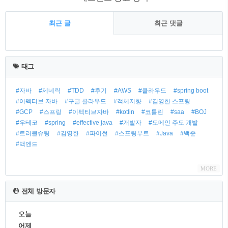
최근 글
최근 댓글
태그
#자바
#제네릭
#TDD
#후기
#AWS
#클라우드
#spring boot
#이펙티브 자바
#구글 클라우드
#객체지향
#김영한 스프링
#GCP
#스프링
#이펙티브자바
#kotlin
#코틀린
#saa
#BOJ
#우테코
#spring
#effective java
#개발자
#도메인 주도 개발
#트러블슈팅
#김영한
#파이썬
#스프링부트
#Java
#백준
#백엔드
MORE
전체 방문자
오늘
어제