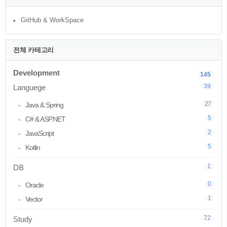
장 큰 고민은 '어떤 기술을 선택할지', '학습
범위를 어디까지 잡을지' 이게 90% 였던
GitHub & WorkSpace
것 같습니다.그래서 기준점을 잡기로 했습
니다.첫 번째, 인프라는 가장 단순하지만
HA 구성을 통..
전체 카테고리
Development
145
39
Languege
27
Java & Spring
5
C# & ASP.NET
2
JavaScript
5
Kotlin
1
DB
0
Oracle
1
Vector
72
Study