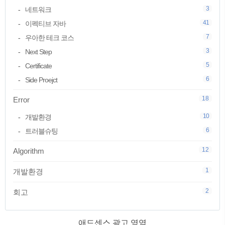
3
네트워크
41
이펙티브 자바
7
우아한 테크 코스
3
Next Step
5
Certificate
6
Side Proejct
18
Error
10
개발환경
6
트러블슈팅
12
Algorithm
1
개발환경
2
회고
애드센스 광고 영역